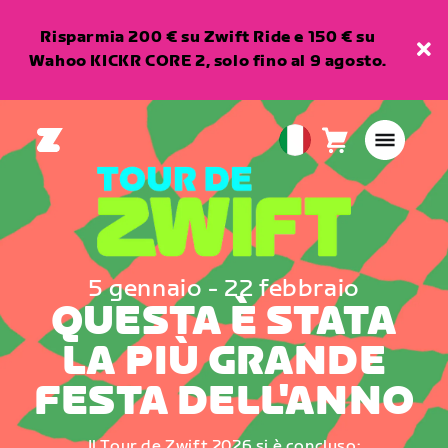
Risparmia 200 € su Zwift Ride e 150 € su
Wahoo KICKR CORE 2, solo fino al 9 agosto.
Carrello
0
European
articoli
Union
Italiano
5 gennaio - 22 febbraio
QUESTA È STATA
LA PIÙ GRANDE
FESTA DELL'ANNO
Il Tour de Zwift 2026 si è concluso: