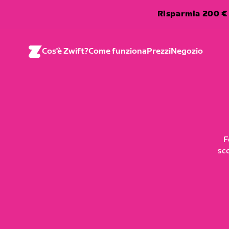
Risparmia 200 € 
Cos'è Zwift?
Come funziona
Prezzi
Negozio
F
sc