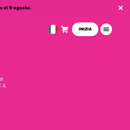
 al 9 agosto.
INIZIA
Carrello
0
European
articoli
Union
Italiano
di
 2,