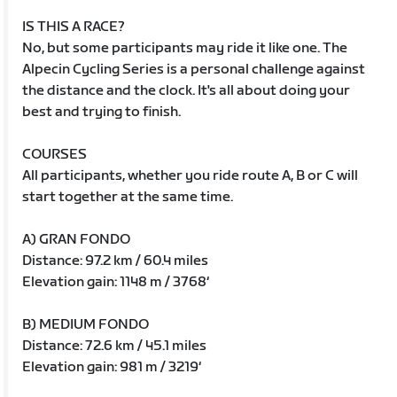
IS THIS A RACE?
No, but some participants may ride it like one. The
Alpecin Cycling Series is a personal challenge against
the distance and the clock. It's all about doing your
best and trying to finish.
COURSES
All participants, whether you ride route A, B or C will
start together at the same time.
A) GRAN FONDO
Distance: 97.2 km / 60.4 miles
Elevation gain: 1148 m / 3768‘
B) MEDIUM FONDO
Distance: 72.6 km / 45.1 miles
Elevation gain: 981 m / 3219‘