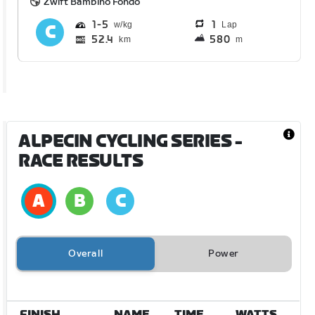
Zwift Bambino Fondo
1
5
1
Lap
52.4
580
km
m
ALPECIN CYCLING SERIES
-
RACE RESULTS
Overall
Power
FINISH
NAME
TIME
WATTS