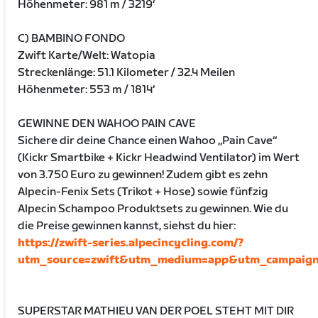
Höhenmeter: 981 m / 3219‘
C) BAMBINO FONDO
Zwift Karte/Welt: Watopia
Streckenlänge: 51.1 Kilometer / 32.4 Meilen
Höhenmeter: 553 m / 1814‘
GEWINNE DEN WAHOO PAIN CAVE
Sichere dir deine Chance einen Wahoo „Pain Cave“
(Kickr Smartbike + Kickr Headwind Ventilator) im Wert
von 3.750 Euro zu gewinnen! Zudem gibt es zehn
Alpecin-Fenix Sets (Trikot + Hose) sowie fünfzig
Alpecin Schampoo Produktsets zu gewinnen. Wie du
die Preise gewinnen kannst, siehst du hier:
https://zwift-series.alpecincycling.com/?
utm_source=zwift&utm_medium=app&utm_campaign=
SUPERSTAR MATHIEU VAN DER POEL STEHT MIT DIR