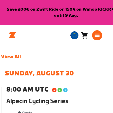
Save 200€ on Zwift Ride or 150€ on Wahoo KICKR 
until 9 Aug.
Cart
0
European
items
Union
English
View All
SUNDAY, AUGUST 30
8:00 AM UTC
Alpecin Cycling Series