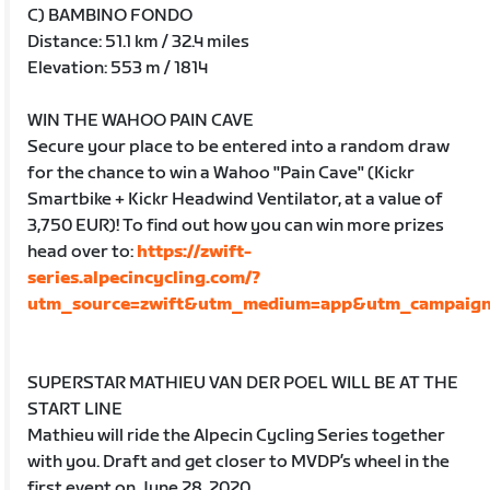
C) BAMBINO FONDO
Distance: 51.1 km / 32.4 miles
Elevation: 553 m / 1814
WIN THE WAHOO PAIN CAVE
Secure your place to be entered into a random draw
for the chance to win a Wahoo "Pain Cave" (Kickr
Smartbike + Kickr Headwind Ventilator, at a value of
3,750 EUR)! To find out how you can win more prizes
head over to:
https://zwift-
series.alpecincycling.com/?
utm_source=zwift&utm_medium=app&utm_campaign=
SUPERSTAR MATHIEU VAN DER POEL WILL BE AT THE
START LINE
Mathieu will ride the Alpecin Cycling Series together
with you. Draft and get closer to MVDP’s wheel in the
first event on June 28, 2020.