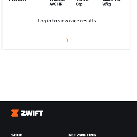
AVG HR
Gap
W/kg
Log in to view race results
1
Zwift
SHOP
GET ZWIFTING