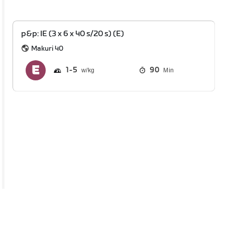
p&p: IE (3 x 6 x 40 s/20 s) (E)
Makuri 40
1
5
90
Min