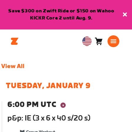
Save $300 on Zwift Ride or $150 on Wahoo
KICKR Core 2 until Aug. 9.
Cart
0
USA
items
English
View All
TUESDAY, JANUARY 9
6:00 PM UTC
p&p: IE (3 x 6 x 40 s/20 s)