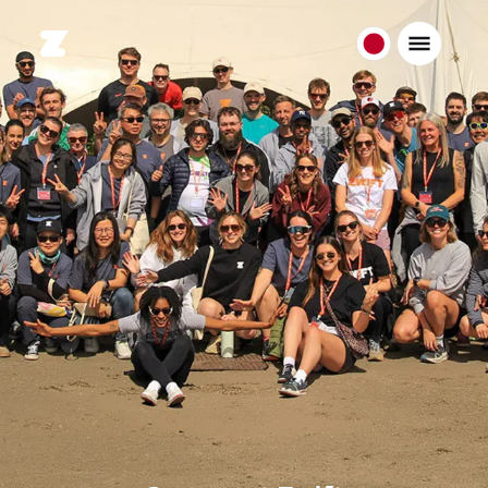
日
本
日
本
語