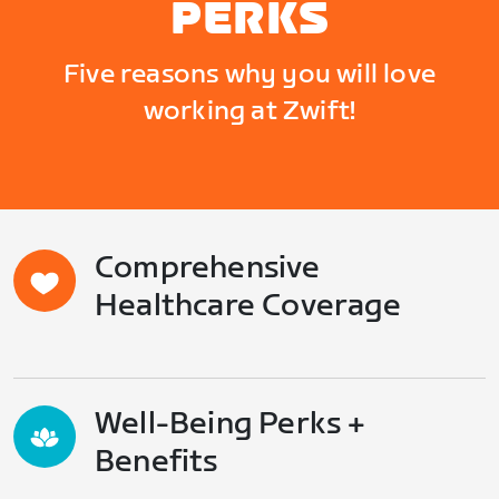
PERKS
Five reasons why you will love
working at Zwift!
Comprehensive
Healthcare Coverage
Well-Being Perks +
Benefits