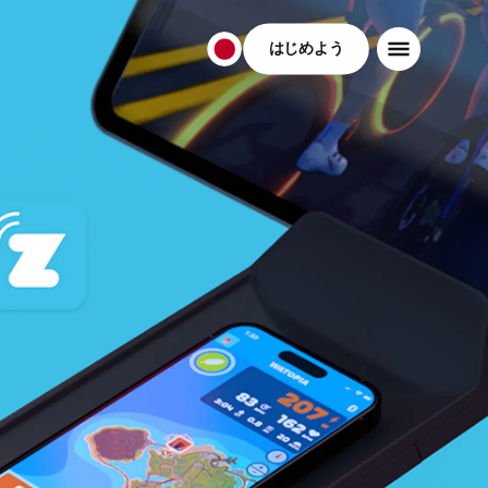
はじめよう
日
本
日
本
語