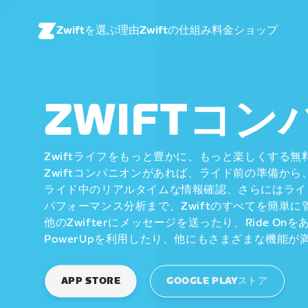
Zwiftを選ぶ理由
Zwiftの仕組み
料金
ショップ
ZWIFTコ
Zwiftライフをもっと豊かに、もっと楽しくする無
Zwiftコンパニオンがあれば、ライド前の準備から
ライド中のリアルタイムな情報確認、さらにはライ
パフォーマンス分析まで、Zwiftのすべてを簡単に
他のZwifterにメッセージを送ったり、Ride On
PowerUpを利用したり、他にもさまざまな機能が
APP STORE
GOOGLE PLAYストア