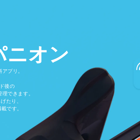
ンパニオン
料アプリ。
、
ド後の
管理できます。
をあげたり、
満載です。