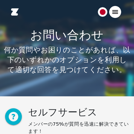
日
本
日
お問い合わせ
本
語
何か質問やお困りのことがあれば、以
下のいずれかのオプションを利用し
て適切な回答を見つけてください。
セルフサービス
メンバーの75%が質問を迅速に解決できてい
ます！