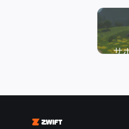
サ
Zwift