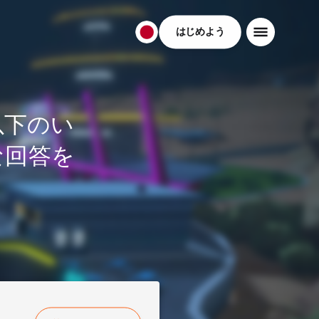
はじめよう
日
本
日
本
語
以下のい
な回答を