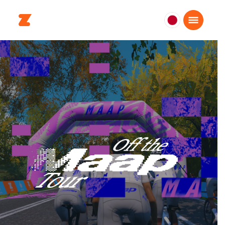
日
本
日
本
語