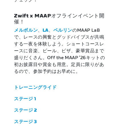
チェック！
Zwift x MAAPオフラインイベント開
催！
メルボルン
、
LA
、
ベルリン
のMAAP LaB
で、レースの興奮とグッドバイブスが共鳴
する一夜を体験しよう。ショートコースレ
ースに音楽、ビール、ピザ、豪華賞品まで
盛りだくさん。Off the MAAP ’26キットの
初お披露目や賞金も用意。定員に限りがあ
るので、参加予約はお早めに。
トレーニングライド
ステージ 1
ステージ 2
ステージ 3