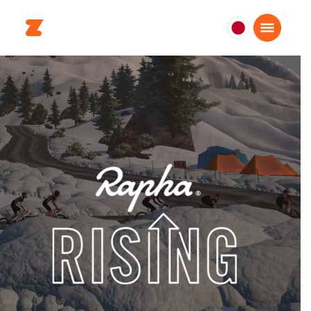
日
本
日
本
語