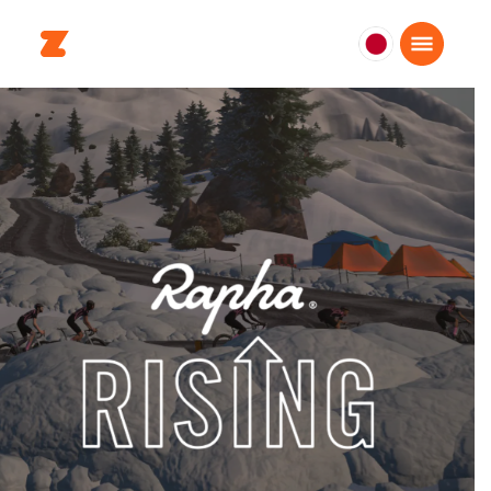
日
本
日
本
語