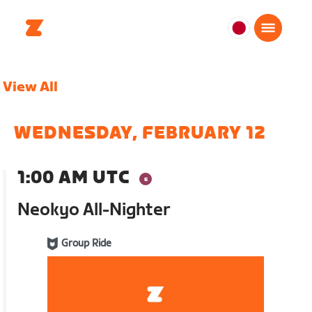
日
本
日
View All
本
語
WEDNESDAY, FEBRUARY 12
1:00 AM UTC
Neokyo All-Nighter
Group Ride