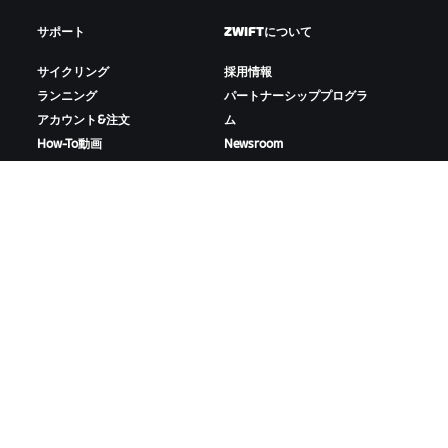
サポート
ZWIFTについて
サイクリング
採用情報
ランニング
パートナーシッププログラ
アカウント&注文
ム
How-To動画
Newsroom
フォーラム
ブログ
サーバー稼働状況
D&Iの取り組み
お問い合わせ
ZWIFTをダウンロード
ZWIFTコンパニオンをダウンロード