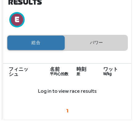
RESULTS
総合
パワー
フィニッ
名前
時刻
ワット
シュ
平均心拍数
差
W/kg
Log in to view race results
1