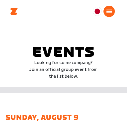
日
本
日
本
語
EVENTS
Looking for some company?
Join an official group event from
the list below.
SUNDAY, AUGUST 9