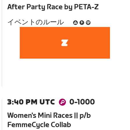
After Party Race by PETA-Z
イベントのルール
3:40 PM UTC
0-1000
Women's Mini Races || p/b
FemmeCycle Collab