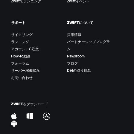
Zwiftでランニング
Zwiftイベント
め、体力を温存することができる。
ドロップ/脱落/ちぎれる:
他のライダーまたは集団につ
いていくことができず遅れてしまうこと。
サポート
ZWIFTについて
集団スプリント/ゴールスプリント:
メイン集団でのス
サイクリング
採用情報
プリント。ゴール前で行われるスプリント。
ランニング
パートナーシッププログラ
アカウント&注文
ム
ギャップ:
前走者または先行集団とのタイムまたは距
How-To動画
Newsroom
離の差。タイムギャップ。遅れ。
フォーラム
ブログ
サーバー稼働状況
D&Iの取り組み
ペースアップ/激走:
本気を出して走ること。ゲーム内
お問い合わせ
では「Hammer Time（ハンマータイム）」の効果音
もある。
KOM/QOM:
登りの区間を最速タイムで通過するクラ
ZWIFTをダウンロード
イマーのこと。山岳賞ジャージは赤い水玉模様が目
印。直訳すると「山岳王」または「山岳女王」。
脱落:
メイン集団から置き去りにされること。ちぎれ
る。メイン集団から脱落したライダーが集まってでき