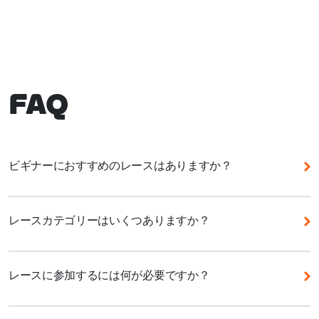
FAQ
ビギナーにおすすめのレースはありますか？
Zwiftではさまざまなレースに参加できます。レース
に参加するときは、レースコースについて事前に調べ
レースカテゴリーはいくつありますか？
て、コースの距離や獲得標高などの情報をチェックし
ておきましょう。Zwiftで初めてレースに参加するな
Zwiftレーススコアによる新しいランキングシステム
ら、ZRacing Monthly Seriesがおすすめです。毎週1
には、5つのカテゴリーがあります。これらのカテゴ
レースに参加するには何が必要ですか？
ステージを争う1ヶ月間のシリーズ戦は毎月テーマが
リーはレーススコアの範囲によって定義され、レース
異なり、毎日複数のイベントを開催しています。各イ
成績とパワーデータに応じてライダーを適切なグルー
Zwiftでレースを始めるには、バイク、トレーナー、
ベントは1時間以内で終了するので、スケジュールに
プに振り分けます。