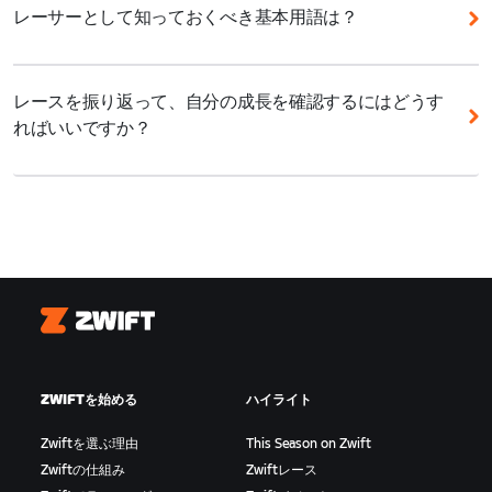
Zwiftアカウントがあれば十分です。
合わせて参加してください。公平なレースのために
レーサーとして知っておくべき基本用語は？
690〜1000
Zwiftレーススコアを導入しているので、同じレベル
基本的なセットアップに加えて、以下のアイテムを用
Ride On:
ゲーム内で他のライダーに「いいね」や声援
のZwifterとレースを楽しめます。ZRacing Monthly
意することをおすすめします。
520〜690
を送ったり、挨拶代わりにも使える便利なフレーズ。
Seriesのエントリーは
こちら
から、Zwiftレーススコ
レースを振り返って、自分の成長を確認するにはどうす
扇風機: 扇風機全開で室内を涼しく快適に！
アについては
こちら
を参照してください。
350〜520
ればいいですか？
PowerUp:
スタート/フィニッシュ、スプリントや
KOMのアーチを通過するともらえるパフォーマンスブ
心拍計: 心拍数を計測してレース中のエフォートレベ
Zwiftにはコミュニティ主導のイベントもたくさんあ
Zwift.com
のレーシングプロフィールでは、レース履
180〜350
ースター。もらえるアイテムはランダムです。詳しく
ルを確認
ります。多種多様なフォーマットで楽しめるコミュニ
歴やパフォーマンスデータをまとめて確認できます。
は
こちら
をご覧ください。
1〜180
ティイベントをチェックしてみてください。
結果を振り返り、主要なパワー指標をチェックすれ
Zwift Play: 集団内での位置取りに有効
ば、自分の走りがどのように向上しているかを把握で
アタック:
他のライダーや集団を振り切るために急加
ボトルと補給食: ハンガーノック、脱水症状を防ぐた
きます。
速すること。逃げ集団を形成するため、メイン集団の
めに水分とカロリーを補給
ペースを上げるためなど、目的はいろいろ。
レーシングプロフィールは
こちら
Zwift
ブレイクアウェイ:
メイン集団から飛び出して、単独
Zwiftを始めるのに必要なセットアップについて詳し
または少人数で形成される先行集団。エスケープある
くは、
こちら
を参照してください。
ZWIFTを始める
ハイライト
いは「逃げ」とも。
Zwiftを選ぶ理由
This Season on Zwift
ドラフティング:
前走者を風よけにして走ること。ス
Zwiftの仕組み
Zwiftレース
リップストリームに入って走れば空気抵抗が少ないた