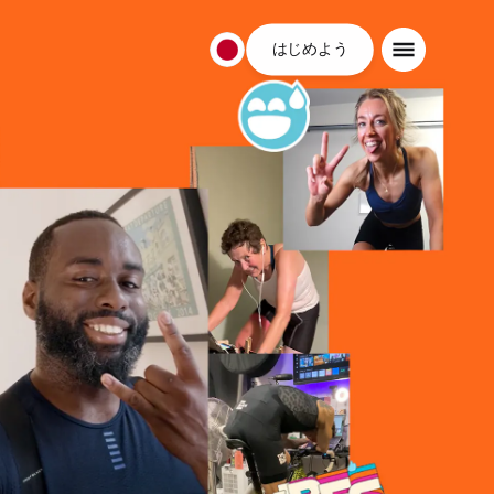
はじめよう
日
本
日
本
語