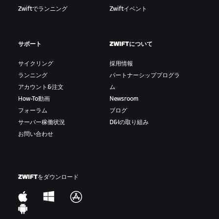
Zwiftでランニング
Zwiftイベント
め、体力を温存することができる。
ドロップ/脱落/ちぎれる:
他のライダーまたは集団につ
いていくことができず遅れてしまうこと。
サポート
ZWIFTについて
集団スプリント/ゴールスプリント:
メイン集団でのス
サイクリング
採用情報
プリント。ゴール前で行われるスプリント。
ランニング
パートナーシッププログラ
アカウント&注文
ム
ギャップ:
前走者または先行集団とのタイムまたは距
How-To動画
Newsroom
離の差。タイムギャップ。遅れ。
フォーラム
ブログ
サーバー稼働状況
D&Iの取り組み
ペースアップ/激走:
本気を出して走ること。ゲーム内
お問い合わせ
では「Hammer Time（ハンマータイム）」の効果音
もある。
KOM/QOM:
登りの区間を最速タイムで通過するクラ
ZWIFTをダウンロード
イマーのこと。山岳賞ジャージは赤い水玉模様が目
印。直訳すると「山岳王」または「山岳女王」。
脱落:
メイン集団から置き去りにされること。ちぎれ