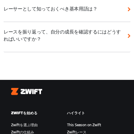
ベントは1時間以内で終了するので、スケジュールに
プに振り分けます。
Zwiftアカウントがあれば十分です。
合わせて参加してください。公平なレースのために
レーサーとして知っておくべき基本用語は？
690〜1000
Zwiftレーススコアを導入しているので、同じレベル
基本的なセットアップに加えて、以下のアイテムを用
Ride On:
ゲーム内で他のライダーに「いいね」や声援
のZwifterとレースを楽しめます。ZRacing Monthly
意することをおすすめします。
520〜690
を送ったり、挨拶代わりにも使える便利なフレーズ。
Seriesのエントリーは
こちら
から、Zwiftレーススコ
レースを振り返って、自分の成長を確認するにはどうす
扇風機: 扇風機全開で室内を涼しく快適に！
アについては
こちら
を参照してください。
350〜520
ればいいですか？
PowerUp:
スタート/フィニッシュ、スプリントや
KOMのアーチを通過するともらえるパフォーマンスブ
心拍計: 心拍数を計測してレース中のエフォートレベ
Zwiftにはコミュニティ主導のイベントもたくさんあ
Zwift.com
のレーシングプロフィールでは、レース履
180〜350
ースター。もらえるアイテムはランダムです。詳しく
ルを確認
ります。多種多様なフォーマットで楽しめるコミュニ
歴やパフォーマンスデータをまとめて確認できます。
は
こちら
をご覧ください。
1〜180
ティイベントをチェックしてみてください。
結果を振り返り、主要なパワー指標をチェックすれ
Zwift Play: 集団内での位置取りに有効
ば、自分の走りがどのように向上しているかを把握で
アタック:
他のライダーや集団を振り切るために急加
ボトルと補給食: ハンガーノック、脱水症状を防ぐた
きます。
速すること。逃げ集団を形成するため、メイン集団の
めに水分とカロリーを補給
ペースを上げるためなど、目的はいろいろ。
レーシングプロフィールは
こちら
Zwift
ブレイクアウェイ:
メイン集団から飛び出して、単独
Zwiftを始めるのに必要なセットアップについて詳し
または少人数で形成される先行集団。エスケープある
くは、
こちら
を参照してください。
ZWIFTを始める
ハイライト
いは「逃げ」とも。
Zwiftを選ぶ理由
This Season on Zwift
ドラフティング:
前走者を風よけにして走ること。ス
Zwiftの仕組み
Zwiftレース
リップストリームに入って走れば空気抵抗が少ないた