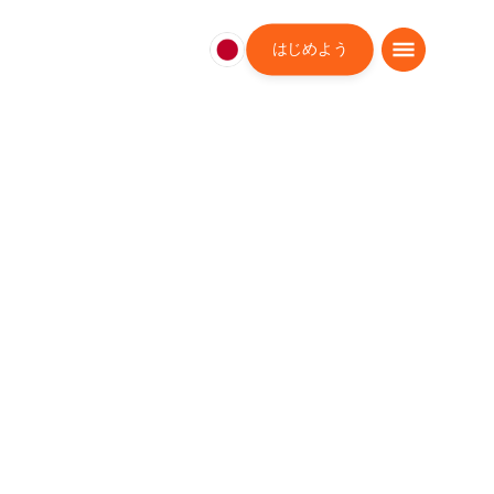
はじめよう
日
本
日
本
語