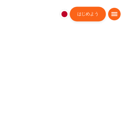
はじめよう
日
本
日
本
語