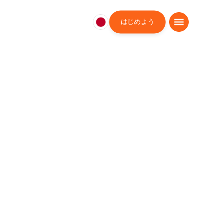
はじめよう
日
本
日
本
語