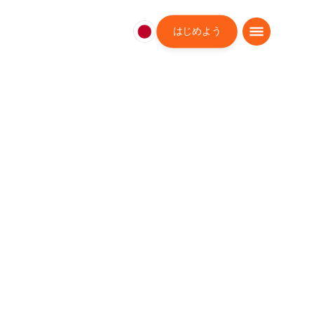
はじめよう
日
本
日
本
語