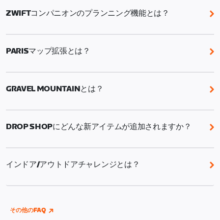
ZWIFTコンパニオンのプランニング機能とは？
Zwiftコンパニオンのプランニング機能では、バイク
ワークアウト、バイクルート、イベント（バイクおよ
PARISマップ拡張とは？
びラン）、RoboPacerライド、チャレンジタスク
（例：Route of the Week）を特定の日にスケジュー
Parisマップ拡張では、象徴的なサクレ・クール寺院
ルし、1週間のプランを立てることができます。
がそびえるモンマルトルの丘へと続く、ツール・ド・
GRAVEL MOUNTAINとは？
フランス最終ステージにも登場するエキサイティング
な石畳の登りが追加されます。
Gravel Mountainはイベント専用のグラベルマップで
す。ここでは常にハイペースが維持され、走行ライン
DROP SHOPにどんな新アイテムが追加されますか？
が絶えず変化し、同じコースでも毎回異なる体験がで
きます。スピード感と楽しさにあふれ、周回ごとにさ
この夏、フレームショップには18の新モデル（ロー
らに挑戦したくなるコースです。
ド、グラベル、TT）、ホイールショップには13の新モ
インドア/アウトドアチャレンジとは？
デルが入荷します。
Wahoo、Garmin、またはHammerheadのアカウント
をZwiftに連携すれば、屋内・屋外を問わず、走った
距離がすべてチャレンジの進捗に反映されます。
その他のFAQ