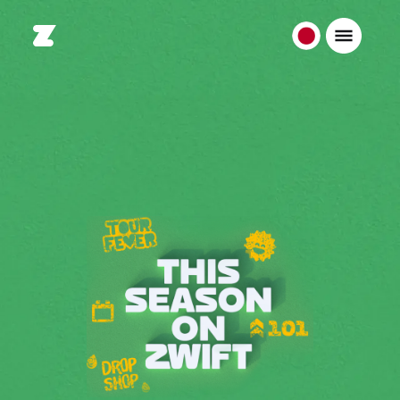
日
本
日
本
語