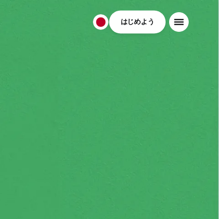
はじめよう
日
本
日
本
語