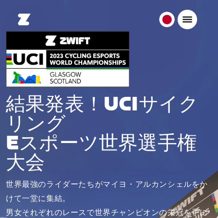
日
本
日
本
語
結果発表！UCIサイク
リング
Eスポーツ世界選手権
大会
世界最強のライダーたちがマイヨ・アルカンシェルをか
けて一堂に集結。
男女それぞれのレースで世界チャンピオンの栄冠を手に