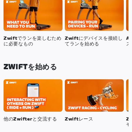
Zwiftでランを楽しむため
Zwiftにデバイスを接続し
A
に必要なもの
てランを始める
ス
ZWIFTを始める
他のZwifterと交流する
Zwiftレース
Z
モ