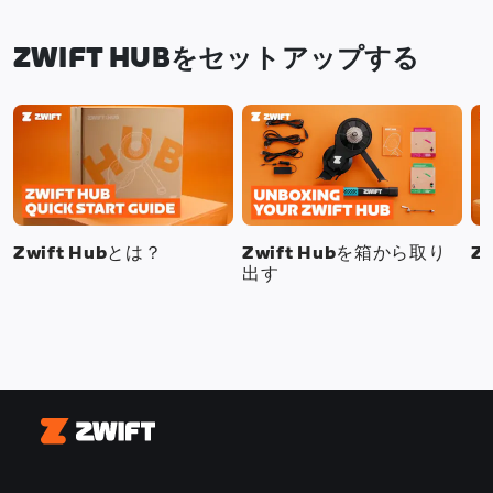
ZWIFT HUBをセットアップする
Zwift Hubとは？
Zwift Hubを箱から取り
Z
出す
Zwift