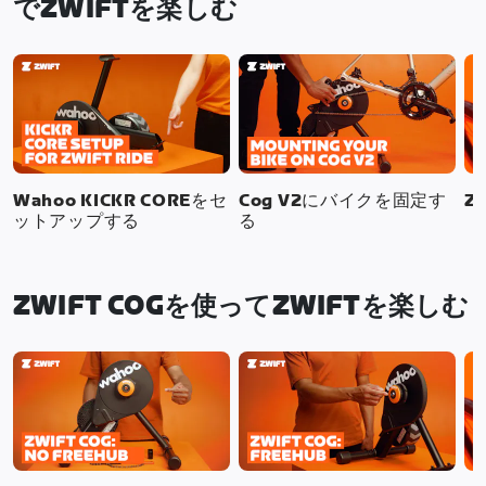
でZWIFTを楽しむ
Wahoo KICKR COREをセ
Cog V2にバイクを固定す
Z
ットアップする
る
ZWIFT COGを使ってZWIFTを楽しむ