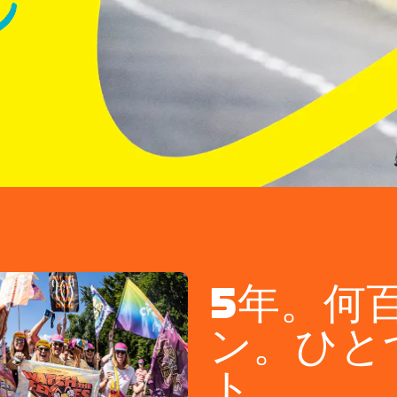
5年。何
ン。ひと
ト。