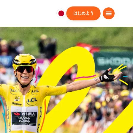
はじめよう
日
本
日
本
語