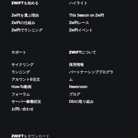
ZWIFTを始める
ハイライト
Zwiftを選ぶ理由
This Season on Zwift
Zwiftの仕組み
Zwiftレース
Zwiftでランニング
Zwiftイベント
サポート
ZWIFTについて
サイクリング
採用情報
ランニング
パートナーシッププログラ
アカウント&注文
ム
How-To動画
Newsroom
フォーラム
ブログ
サーバー稼働状況
D&Iの取り組み
お問い合わせ
ZWIFTをダウンロード