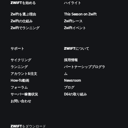
ZWIFTを始める
ハイライト
Zwiftを選ぶ理由
This Season on Zwift
Zwiftの仕組み
Zwiftレース
Zwiftでランニング
Zwiftイベント
サポート
ZWIFTについて
サイクリング
採用情報
ランニング
パートナーシッププログラ
アカウント&注文
ム
How-To動画
Newsroom
フォーラム
ブログ
サーバー稼働状況
D&Iの取り組み
お問い合わせ
ZWIFTをダウンロード