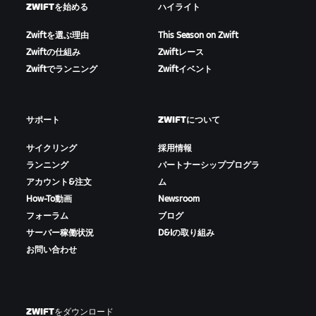
ZWIFTを始める
ハイライト
Zwiftを選ぶ理由
This Season on Zwift
Zwiftの仕組み
Zwiftレース
Zwiftでランニング
Zwiftイベント
サポート
ZWIFTについて
サイクリング
採用情報
ランニング
パートナーシッププログラ
アカウント&注文
ム
How-To動画
Newsroom
フォーラム
ブログ
サーバー稼働状況
D&Iの取り組み
お問い合わせ
ZWIFTをダウンロード