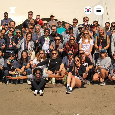
대
한
민
국
한
국
어