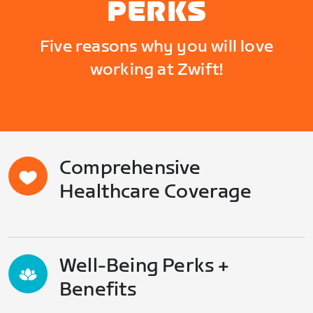
PERKS
Five reasons why you will love
working at Zwift!
Comprehensive
Healthcare Coverage
Well-Being Perks +
Benefits