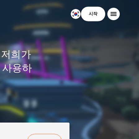
시작
대
한
민
국
한
 저희가
국
어
 사용하