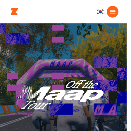
대
한
민
국
한
국
어