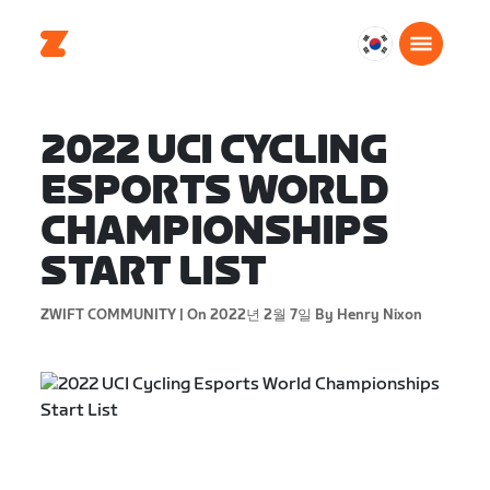
대
한
민
국
2022 UCI CYCLING
한
ESPORTS WORLD
국
어
CHAMPIONSHIPS
START LIST
ZWIFT COMMUNITY |
On 2022년 2월 7일
By Henry Nixon