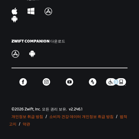
서 사용되는 다른 표현으로는 '드롭 더 해머' 또는 '해머
타임' 등이 있습니다.
킹/퀸 오브 마운틴(KOM/QOM):
시간제한이 있는 언덕
세그먼트를 가장 빠르게 주파한 클라이머를 의미하며,
물방울무늬 저지로 알아볼 수 있습니다.
ZWIFT COMPANION 다운로드
오프 더 백:
한 명 이상의 라이더가 메인 그룹에서 드롭되
는 상황입니다.
오프 더 프런트:
라이더가 브레이크어웨이에 참여하거나
원래 속해 있던 메인 그룹 전면으로 빠져나와 라이딩하
는 것입니다.
GC:
GC: General Classification(종합 순위)의 약자로,
특정 이벤트의 종합 순위를 의미합니다.
©
2026
Zwift, Inc.
모든 권리 보유.
v
2.246.1
세그먼트:
스프린트나 클라임처럼 Zwift에 순위표가 있
개인정보 취급 방침
/
소비자 건강 데이터 개인정보 취급 방침
/
법적
고 시간제한이 있는 도로 구간을 의미합니다.
고지
/
약관
브리지 업/브리지 더 갭:
앞에 있는 라이더나 라이더 그