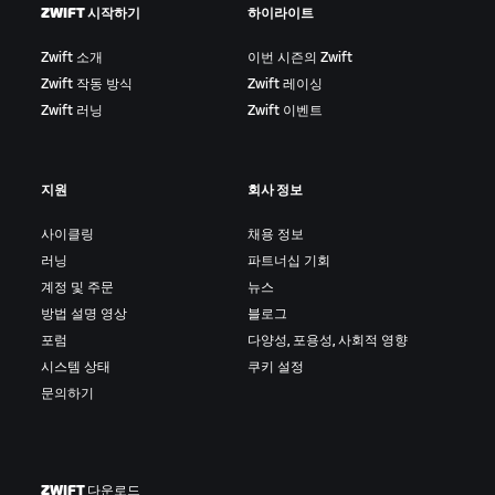
장비에 관한 자세한 내용은
여기
에서 확인하실 수 있습
ZWIFT 시작하기
하이라이트
(펠로톤)에서 스프린트로 빠져나가 선두 자리를 확보하
니다.
는 것입니다. 브레이크어웨이는 일반적으로 어택의 결과
Zwift 소개
이번 시즌의 Zwift
로 나타납니다.
Zwift 작동 방식
Zwift 레이싱
Zwift 러닝
Zwift 이벤트
드래프팅/시팅인:
한 명 이상의 라이더가 앞뒤로 늘어서
서 라이딩하며 후류(슬립스트림)를 이용하는 것입니다.
뒤에서 따라가는 라이더는 앞 라이더보다 힘을 덜 들이
지원
회사 정보
면서도 같은 스피드를 낼 수 있습니다.
사이클링
채용 정보
드롭:
한 명의 라이더가 다른 라이더나 라이더 그룹의 속
러닝
파트너십 기회
도를 따라가지 못하고 뒤처지는 상황입니다.
계정 및 주문
뉴스
필드 스프린트/번치 스프린트:
레이스 결승선을 앞두고
방법 설명 영상
블로그
메인 그룹 라이더들이 집단 스프린트로 경쟁하는 것입니
포럼
다양성, 포용성, 사회적 영향
다.
시스템 상태
쿠키 설정
문의하기
갭:
라이더 또는 라이더 그룹 간의 시간 간격이나 거리 차
이를 의미합니다.
해머:
높은 속도로 라이딩하는 것을 의미합니다. 게임에
ZWIFT 다운로드