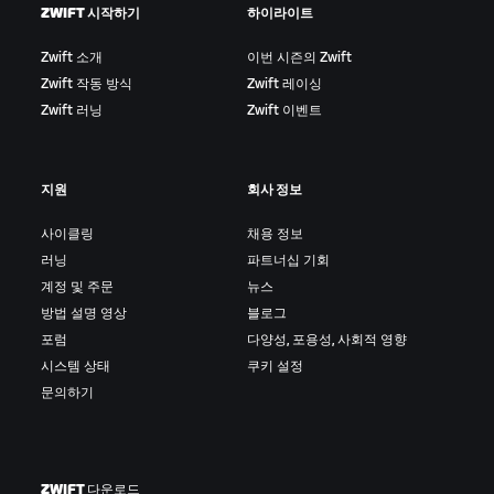
장비에 관한 자세한 내용은
여기
에서 확인하실 수 있습
ZWIFT 시작하기
하이라이트
(펠로톤)에서 스프린트로 빠져나가 선두 자리를 확보하
니다.
는 것입니다. 브레이크어웨이는 일반적으로 어택의 결과
Zwift 소개
이번 시즌의 Zwift
로 나타납니다.
Zwift 작동 방식
Zwift 레이싱
Zwift 러닝
Zwift 이벤트
드래프팅/시팅인:
한 명 이상의 라이더가 앞뒤로 늘어서
서 라이딩하며 후류(슬립스트림)를 이용하는 것입니다.
뒤에서 따라가는 라이더는 앞 라이더보다 힘을 덜 들이
지원
회사 정보
면서도 같은 스피드를 낼 수 있습니다.
사이클링
채용 정보
드롭:
한 명의 라이더가 다른 라이더나 라이더 그룹의 속
러닝
파트너십 기회
도를 따라가지 못하고 뒤처지는 상황입니다.
계정 및 주문
뉴스
필드 스프린트/번치 스프린트:
레이스 결승선을 앞두고
방법 설명 영상
블로그
메인 그룹 라이더들이 집단 스프린트로 경쟁하는 것입니
포럼
다양성, 포용성, 사회적 영향
다.
시스템 상태
쿠키 설정
문의하기
갭:
라이더 또는 라이더 그룹 간의 시간 간격이나 거리 차
이를 의미합니다.
해머:
높은 속도로 라이딩하는 것을 의미합니다. 게임에
ZWIFT 다운로드