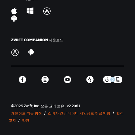
서 사용되는 다른 표현으로는 '드롭 더 해머' 또는 '해머
타임' 등이 있습니다.
킹/퀸 오브 마운틴(KOM/QOM):
시간제한이 있는 언덕
세그먼트를 가장 빠르게 주파한 클라이머를 의미하며,
물방울무늬 저지로 알아볼 수 있습니다.
ZWIFT COMPANION 다운로드
오프 더 백:
한 명 이상의 라이더가 메인 그룹에서 드롭되
는 상황입니다.
오프 더 프런트:
라이더가 브레이크어웨이에 참여하거나
원래 속해 있던 메인 그룹 전면으로 빠져나와 라이딩하
는 것입니다.
GC:
GC: General Classification(종합 순위)의 약자로,
특정 이벤트의 종합 순위를 의미합니다.
©
2026
Zwift, Inc.
모든 권리 보유.
v
2.246.1
세그먼트:
스프린트나 클라임처럼 Zwift에 순위표가 있
개인정보 취급 방침
/
소비자 건강 데이터 개인정보 취급 방침
/
법적
고 시간제한이 있는 도로 구간을 의미합니다.
고지
/
약관
브리지 업/브리지 더 갭:
앞에 있는 라이더나 라이더 그