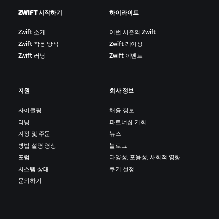
브레이크어웨이(BA):
한 명 이상의 라이더가 메인 그룹
장비에 관한 자세한 내용은
여기
에서 확인하실 수 있습
ZWIFT 시작하기
하이라이트
(펠로톤)에서 스프린트로 빠져나가 선두 자리를 확보하
니다.
는 것입니다. 브레이크어웨이는 일반적으로 어택의 결과
Zwift 소개
이번 시즌의 Zwift
로 나타납니다.
Zwift 작동 방식
Zwift 레이싱
Zwift 러닝
Zwift 이벤트
드래프팅/시팅인:
한 명 이상의 라이더가 앞뒤로 늘어서
서 라이딩하며 후류(슬립스트림)를 이용하는 것입니다.
뒤에서 따라가는 라이더는 앞 라이더보다 힘을 덜 들이
지원
회사 정보
면서도 같은 스피드를 낼 수 있습니다.
사이클링
채용 정보
드롭:
한 명의 라이더가 다른 라이더나 라이더 그룹의 속
러닝
파트너십 기회
도를 따라가지 못하고 뒤처지는 상황입니다.
계정 및 주문
뉴스
필드 스프린트/번치 스프린트:
레이스 결승선을 앞두고
방법 설명 영상
블로그
메인 그룹 라이더들이 집단 스프린트로 경쟁하는 것입니
포럼
다양성, 포용성, 사회적 영향
다.
시스템 상태
쿠키 설정
문의하기
갭:
라이더 또는 라이더 그룹 간의 시간 간격이나 거리 차
이를 의미합니다.
해머:
높은 속도로 라이딩하는 것을 의미합니다. 게임에