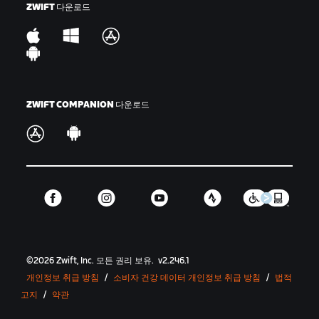
ZWIFT 다운로드
서 사용되는 다른 표현으로는 '드롭 더 해머' 또는 '해머
타임' 등이 있습니다.
킹/퀸 오브 마운틴(KOM/QOM):
시간제한이 있는 언덕
세그먼트를 가장 빠르게 주파한 클라이머를 의미하며,
물방울무늬 저지로 알아볼 수 있습니다.
ZWIFT COMPANION 다운로드
오프 더 백:
한 명 이상의 라이더가 메인 그룹에서 드롭되
는 상황입니다.
오프 더 프런트:
라이더가 브레이크어웨이에 참여하거나
원래 속해 있던 메인 그룹 전면으로 빠져나와 라이딩하
는 것입니다.
GC:
GC: General Classification(종합 순위)의 약자로,
특정 이벤트의 종합 순위를 의미합니다.
©
2026
Zwift, Inc.
모든 권리 보유.
v
2.246.1
세그먼트:
스프린트나 클라임처럼 Zwift에 순위표가 있
개인정보 취급 방침
/
소비자 건강 데이터 개인정보 취급 방침
/
법적
고 시간제한이 있는 도로 구간을 의미합니다.
고지
/
약관