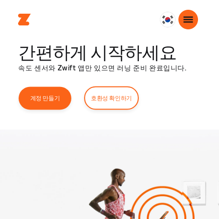
대
한
간편하게 시작하세요
민
국
속도 센서와 Zwift 앱만 있으면 러닝 준비 완료입니다.
한
국
어
호환성 확인하기
계정 만들기