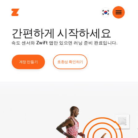
대
한
간편하게 시작하세요
민
국
속도 센서와 Zwift 앱만 있으면 러닝 준비 완료입니다.
한
국
어
호환성 확인하기
계정 만들기