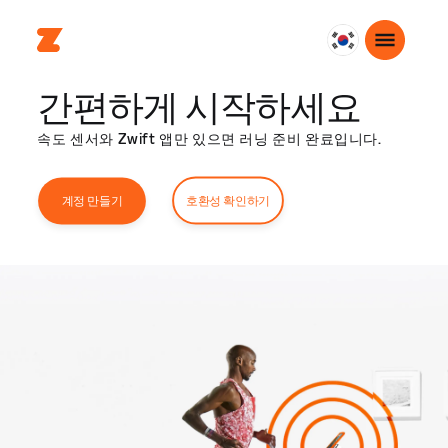
대
한
간편하게 시작하세요
민
국
속도 센서와 Zwift 앱만 있으면 러닝 준비 완료입니다.
한
국
어
호환성 확인하기
계정 만들기