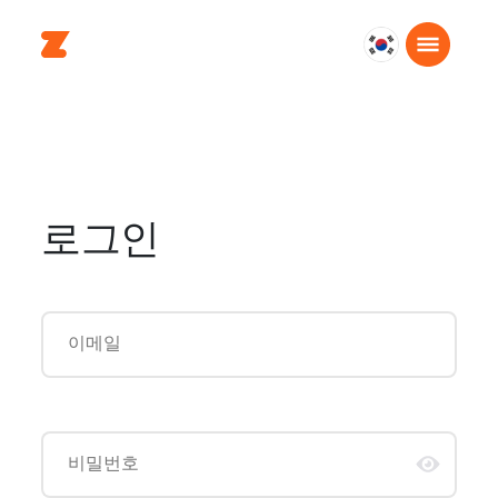
대
한
민
국
한
국
어
로그인
이메일
비밀번호