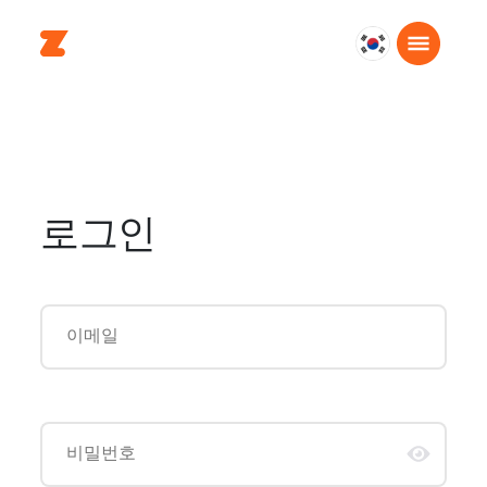
대
한
민
국
한
국
어
로그인
이메일
비밀번호