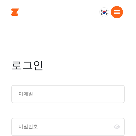
대
한
민
국
한
국
어
로그인
이메일
비밀번호