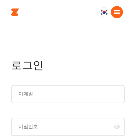
대
한
민
국
한
국
어
로그인
이메일
비밀번호