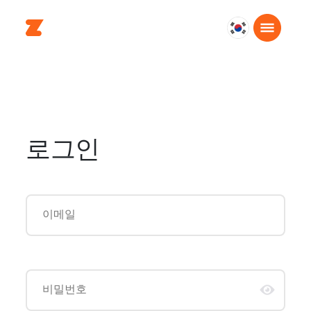
대
한
민
국
한
국
어
로그인
이메일
비밀번호