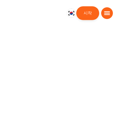
시작
대
한
민
국
한
국
어