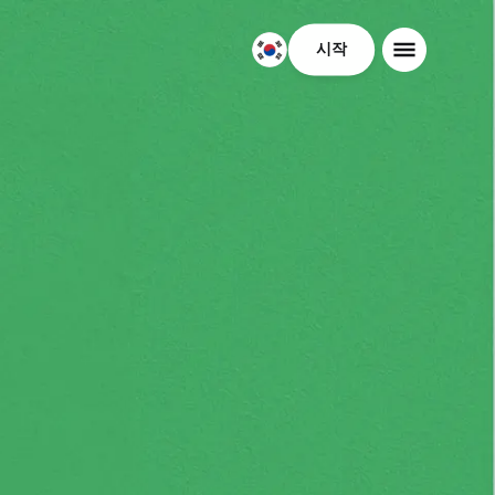
시작
대
한
민
국
한
국
어