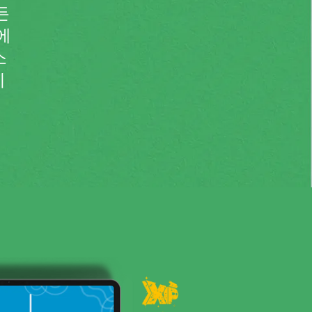
든
에
소
기