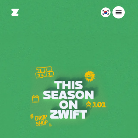
대
한
민
국
한
국
어