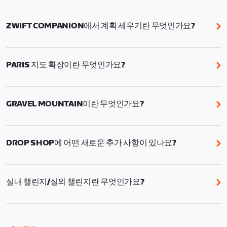
ZWIFT COMPANION에서 계획 세우기란 무엇인가요?
Zwift Companion의 계획 세우기 기능을 사용하면 자전
거 운동, 자전거 루트, 자전거 및 러닝 이벤트,
PARIS 지도 확장이란 무엇인가요?
RoboPacer 라이딩, 챌린지 과제(예: 이번 주 루트)를 특
정 날짜에 예약하여 한 주 계획을 세울 수 있습니다.
Paris 지도 확장에는 몽마르트르의 상징적인 사크레쾨
르 대성당과 Tour de France 최종 스테이지의 짜릿한
GRAVEL MOUNTAIN이란 무엇인가요?
자갈길 업힐이 추가됩니다.
Gravel Mountain은 이벤트 전용 그래블 맵입니다. 이곳
에서는 페이스가 계속 빠르게 유지되고, 주행 라인이 끊
DROP SHOP에 어떤 새로운 추가 사항이 있나요?
임없이 바뀌며, 매 랩마다 색다른 경험을 할 수 있습니다.
빠르고 재미있으며 매번 더 강하게 달리도록 도전하게
이번 여름는 로드, 그래블, 타임 트라이얼을 아우르는 18
만듭니다.
종의 신규 자전거와 13종의 신규 휠셋이 추가될 예정입
실내 챌린지/실외 챌린지란 무엇인가요?
니다.
Zwift에 Wahoo, Garmin 또는 Hammerhead 계정을
연결하면 실내 및 실외 라이딩 모두가 챌린지 진행도에
반영됩니다.