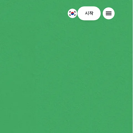
시작
대
한
민
국
한
국
어