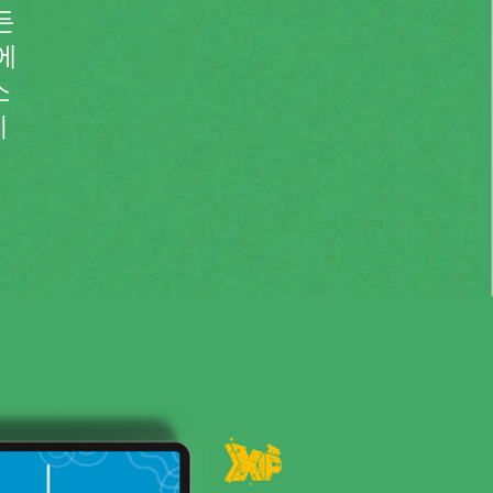
든
에
소
기