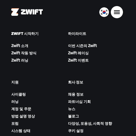
Zwift
대
한
민
ZWIFT 시작하기
하이라이트
국
한
Zwift 소개
이번 시즌의 Zwift
국
Zwift 작동 방식
Zwift 레이싱
어
Zwift 러닝
Zwift 이벤트
지원
회사 정보
사이클링
채용 정보
러닝
파트너십 기회
계정 및 주문
뉴스
방법 설명 영상
블로그
포럼
다양성, 포용성, 사회적 영향
시스템 상태
쿠키 설정