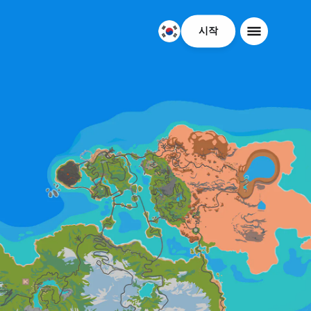
시작
대
한
민
국
한
국
어