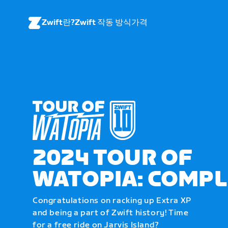
Zwift란?
Zwift 작동 방식
가격
2024 TOUR OF
WATOPIA: COMPL
Congratulations on racking up Extra XP
and being a part of Zwift history! Time
for a free ride on Jarvis Island?