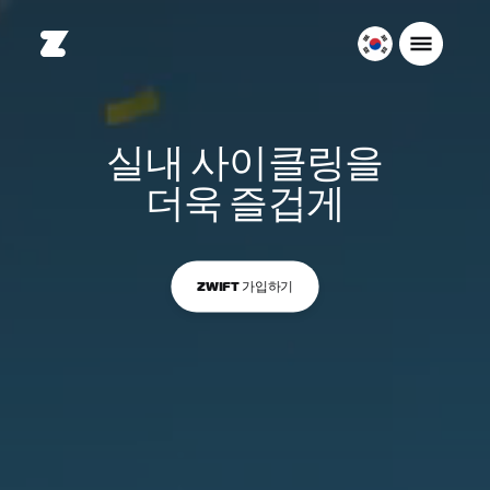
대
한
민
국
실내 사이클링을
한
국
더욱 즐겁게
어
ZWIFT 가입하기